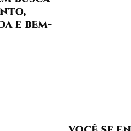
nto,
da e bem-
você se e