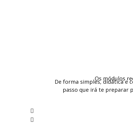
Os módulos re
De forma simples, didática e 
passo que irá te preparar 