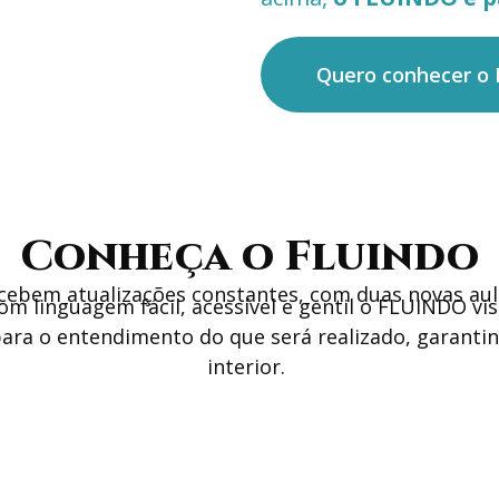
Quero conhecer o 
Conheça o Fluindo
cebem atualizações constantes, com duas novas aul
com linguagem fácil, acessível e gentil o FLUINDO v
para o entendimento do que será realizado, garanti
interior.