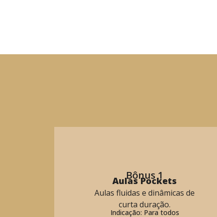
Bônus 1
Aulas Pockets
Aulas fluidas e dinâmicas de
curta duração.
Indicação: Para todos