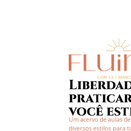
Liberdad
praticar
você est
Um acervo de aulas de
diversos estilos para t