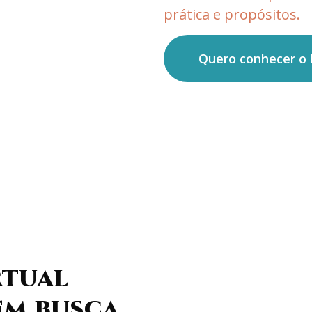
prática e propósitos.
Quero conhecer o 
rtual
em busca